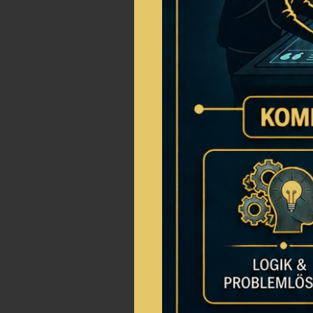
NEUES E
FEIERN
WARUM EIN LIV
Wandertage mit Museen und Se
Um die Mission zu meisten, müss