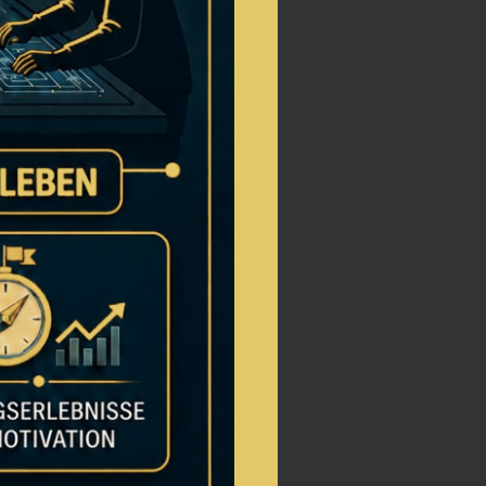
 ERFOLGE
E ROOM!
R SCHÜLER IST?
entdeckt spannende Rätsel und
rganisation, Kommunikation – und