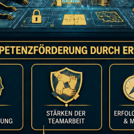
RLEBEN UND ZUSAMMEN
: SO GEHT LIVE ESCAP
E ESCAPE ROOM PERFEKT FÜ
henswürdigkeiten gibt es genug. Taucht in neue Welten ein, 
Missionen und werdet Teil einer Geschichte.
en alle Fähigkeiten eingesetzt werden: Kreativität, Logik, O
Spaß!