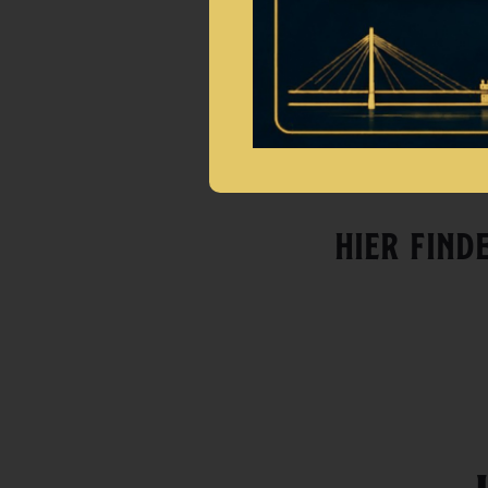
Für Gr
Spezia
Einfac
HIER FIND