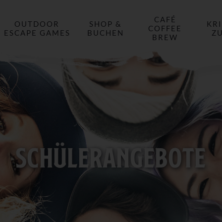
CAFÉ
OUTDOOR
SHOP &
KR
COFFEE
ESCAPE GAMES
BUCHEN
Z
BREW
SCHÜLERANGEBOTE