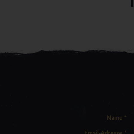
Name
*
Email-Adresse
*