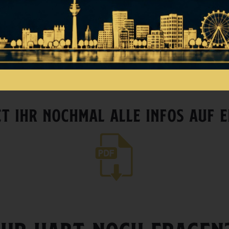
uppen von 6-28 Personen (Mehr auf Anfrage)
ltarife und Öffnungszeiten für Schulklassen (Auf Anfrage)
he Organisation – Wir helfen Euch gern!
ET IHR NOCHMAL ALLE INFOS AUF E