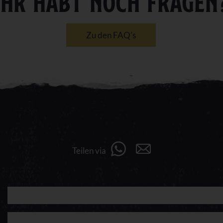
IHR HABT NOCH FRAGEN
Zu den FAQ's
Teilen via