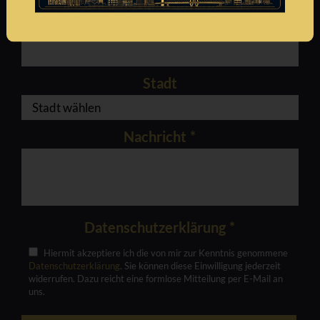
Telefonnummer
*
Stadt
Nachricht
*
Datenschutzerklärung
*
Hiermit akzeptiere ich die von mir zur Kenntnis genommene
Datenschutzerklärung
. Sie können diese Einwilligung jederzeit
widerrufen. Dazu reicht eine formlose Mitteilung per E-Mail an
uns.