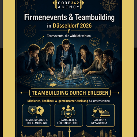
Zu den FAQ's
Teilen via
Name
*
Email-Adresse
*