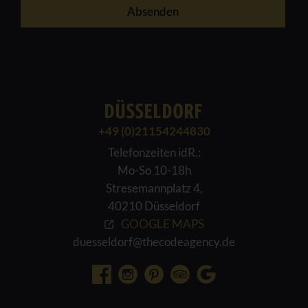
DÜSSELDORF
+49 (0)21154244830
Telefonzeiten idR.:
Mo-So 10-18h
Stresemannplatz 4,
40210 Düsseldorf
GOOGLE MAPS
duesseldorf@thecodeagency.de