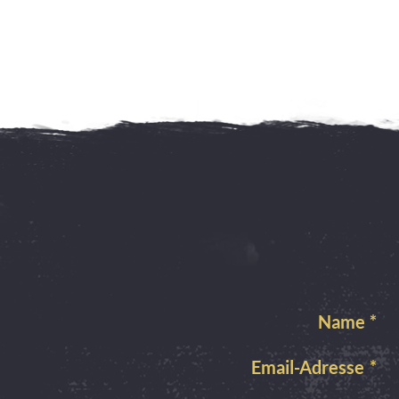
Name
*
Email-Adresse
*