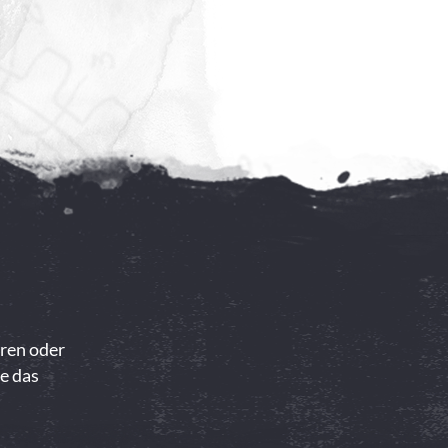
ören oder
ne das