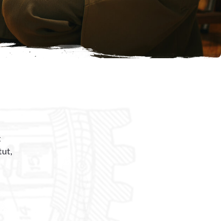
t
tut,