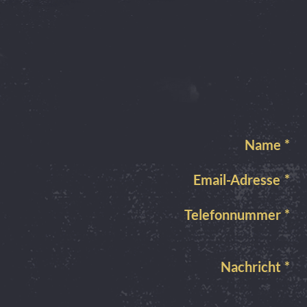
Name
*
Email-Adresse
*
Telefonnummer
*
Nachricht
*