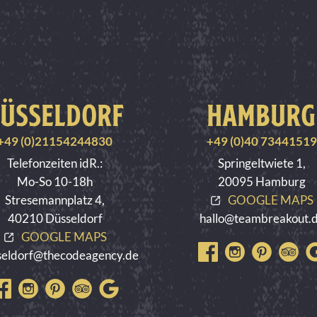
ÜSSELDORF
HAMBURG
+49 (0)21154244830
+49 (0)40 7344151
Telefonzeiten idR.:
Springeltwiete 1,
Mo-So 10-18h
20095 Hamburg
Stresemannplatz 4,
GOOGLE MAPS
40210 Düsseldorf
hallo@teambreakout.
GOOGLE MAPS
seldorf@thecodeagency.de