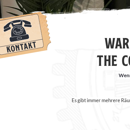
WAR
THE 
Wenn 
Es gibt immer mehrere Räum