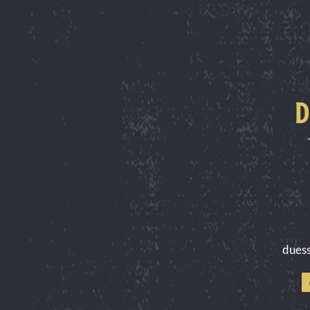
D
dues