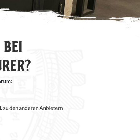
 BEI
URER?
warum:
l. zu den anderen Anbietern